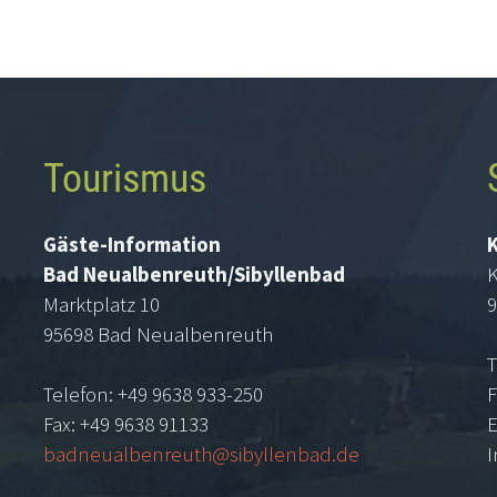
Tourismus
Gäste-Information
Bad Neualbenreuth/Sibyllenbad
K
Marktplatz 10
9
95698 Bad Neualbenreuth
T
Telefon: +49 9638 933-250
F
Fax: +49 9638 91133
E
badneualbenreuth@sibyllenbad.de
I