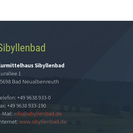
Sibyllenbad
Kurmittelhaus Sibyllenbad
urallee 1
5698 Bad Neualbenreuth
elefon: +49 9638 933-0
ax: +49 9638 933-190
-Mail:
info@sibyllenbad.de
nternet:
www.sibyllenbad.de