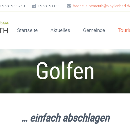
09638 933-250
09638 91133
badneualbenreuth@sibyllenbad.d
Startseite
Aktuelles
Gemeinde
Tour
Golfen
… einfach abschlagen