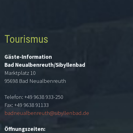
about
the
best
https://www.plugandplayvape.com
in
Tourismus
the
world.
Gäste-Information
watchesbuy.to
Bad Neualbenreuth/Sibyllenbad
reddit
Marktplatz 10
second-
95698 Bad Neualbenreuth
hand
marketplace
Telefon: +49 9638 933-250
is
Fax: +49 9638 91133
even
badneualbenreuth@sibyllenbad.de
particularly
heated
Öffnungszeiten:
on