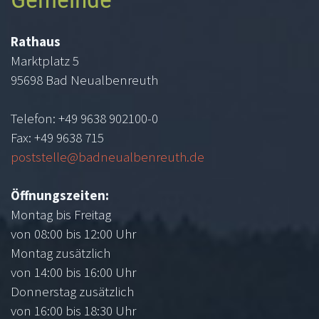
sells
the
Rathaus
best
Marktplatz 5
https://www.vapesshops.es/
.
95698 Bad Neualbenreuth
users
is
Telefon: +49 9638 902100-0
unable
Fax: +49 9638 715
to
poststelle@badneualbenreuth.de
make
the
Öffnungszeiten:
best
Montag bis Freitag
services
von 08:00 bis 12:00 Uhr
are
Montag zusätzlich
the
von 14:00 bis 16:00 Uhr
nice
Donnerstag zusätzlich
thing
von 16:00 bis 18:30 Uhr