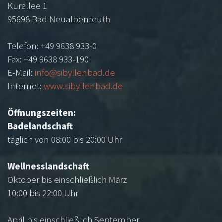
high
Kurallee 1
quality
95698 Bad Neualbenreuth
wide
range
Telefon: +49 9638 933-0
replica.
Fax: +49 9638 933-190
https://bazar.to
E-Mail:
info@sibyllenbad.de
reddit
Internet:
www.sibyllenbad.de
to
make
Öffnungszeiten:
sure
Badelandschaft
of
täglich von 08:00 bis 20:00 Uhr
her
extraordinary
Wellnesslandschaft
good
Oktober bis einschließlich März
and
10:00 bis 22:00 Uhr
then
great
April bis einschließlich September