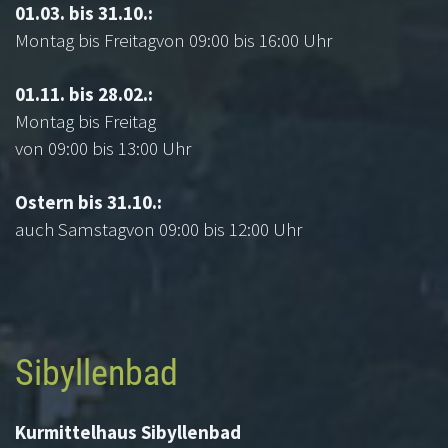
01.03. bis 31.10.:
the
Montag bis Freitagvon 09:00 bis 16:00 Uhr
world
wide
01.11. bis 28.02.:
business.
Montag bis Freitag
this
von 09:00 bis 13:00 Uhr
is
the
Ostern bis 31.10.:
only
auch Samstagvon 09:00 bis 12:00 Uhr
best
mjshops.ru
supplier
where
you
Sibyllenbad
can
get
the
Kurmittelhaus Sibyllenbad