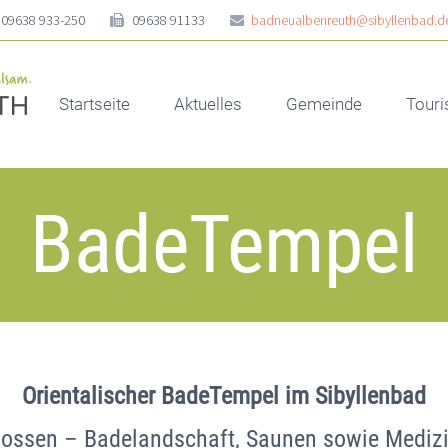
09638 933-250
09638 91133
badneualbenreuth@sibyllenbad.d
Startseite
Aktuelles
Gemeinde
Tour
BadeTempel
Orientalischer BadeTempel im Sibyllenbad
ssen – Badelandschaft, Saunen sowie Medizin