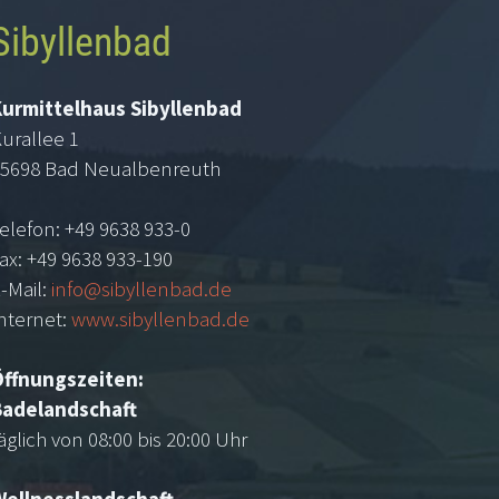
Sibyllenbad
Kurmittelhaus Sibyllenbad
urallee 1
5698 Bad Neualbenreuth
elefon: +49 9638 933-0
ax: +49 9638 933-190
-Mail:
info@sibyllenbad.de
nternet:
www.sibyllenbad.de
Öffnungszeiten:
Badelandschaft
äglich von 08:00 bis 20:00 Uhr