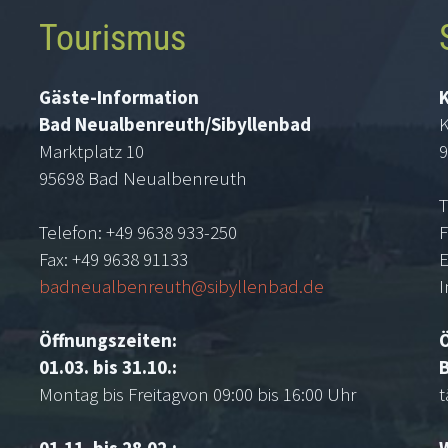
Tourismus
Gäste-Information
Bad Neualbenreuth/Sibyllenbad
K
Marktplatz 10
9
95698 Bad Neualbenreuth
T
Telefon: +49 9638 933-250
F
Fax: +49 9638 91133
E
badneualbenreuth@sibyllenbad.de
I
Öffnungszeiten:
01.03. bis 31.10.:
Montag bis Freitagvon 09:00 bis 16:00 Uhr
t